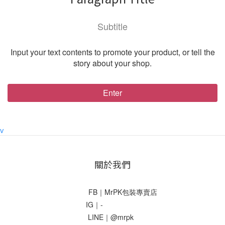
Subtitle
Input your text contents to promote your product, or tell the
story about your shop.
Enter
v
關於我們
FB｜MrPK包裝專賣店
IG｜-
LINE｜@mrpk