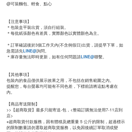
@可裝麵包、輕食、點心
【注意事項】
＊包裝盒平裝出貨，須自行組裝。
＊每批紙張顏色有差異，實際顏色以實體顏色為主。
＊訂單確認後於3個工作天內(不含例假日)出貨，請提早下單，如
急需請先
LINE@
詢問。
＊庫存量無法即時更新，如有任何問題請
LINE@
聯繫。
【其他事項】
包裝內的食品僅供展示效果之用，不包括在銷售範圍之內。
提醒您，每台螢幕均可能有不同色差，下標前請將這點考慮在
內。
【商品寄送限制】
>>【超商取貨】最多只能寄送-包，<整箱訂購無法使用7-11店到
店>
※超商取貨付款服務，因有體積及總重量 5 公斤的限制，超過標示
的限制數量請勿選取超商取貨服務，以免因後續訂單取消或變