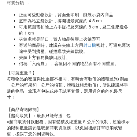
材質分類：-
正面可愛動物設計，背面全印刷，能展示袋內商品
底部為站立袋設計，撐開後最寬處約 4.5 cm
可用範圍需扣除上方手提把及夾鍊約 8 cm，及二側壓邊各
約 1 cm
夾鍊處就是開口，置入物品後壓上夾鍊即可
寄送的商品時，建議在夾鍊上方用
封口機
密封，可避免運送
途中受到擠壓、碰撞導致夾鍊鬆脫。
夾鍊上方有易撕缺口設計。
俗稱「六兩袋」， 容量因不同的物品而有不同重量。
【可裝重量？】
每種物品的密度與比重都不相同，有時會有數倍的體積差異(例如
一公斤的堅果和一公斤的棉花，體積就相差數倍)，所以建議將手
邊的物品，拿現有包裝或袋子試著套量，選用適合的的包裝尺
寸！
【商品寄送限制】
【超商取貨】：最多只能寄送 - 包
※超商取貨付款服務，因有體積及總重量 5 公斤的限制，超過標示
的限制數量請勿選取超商取貨服務，以免因後續訂單取消或變
更，擔誤了您的到貨時效。