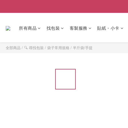
所有商品
找包裝
客製服務
貼紙・小卡
全部商品
/
🔍 尋找包裝
/
袋子常用規格
/
半斤袋/手提