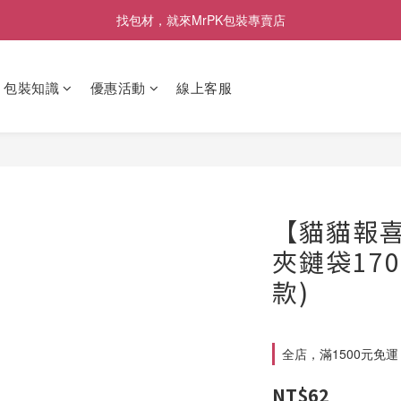
[限時優惠] 即日起登入會員消費滿1000元，回饋1%購物金
找包材，就來MrPK包裝專賣店
[限時優惠] 即日起登入會員消費滿1000元，回饋1%購物金
包裝知識
優惠活動
線上客服
【貓貓報喜
夾鏈袋170
款)
全店，滿1500元免運
NT$62