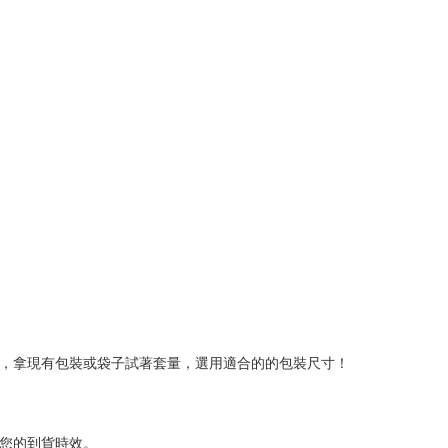
品，拿現有包裝或袋子試著套量，選用適合的的包裝尺寸！
了您的到貨時效。