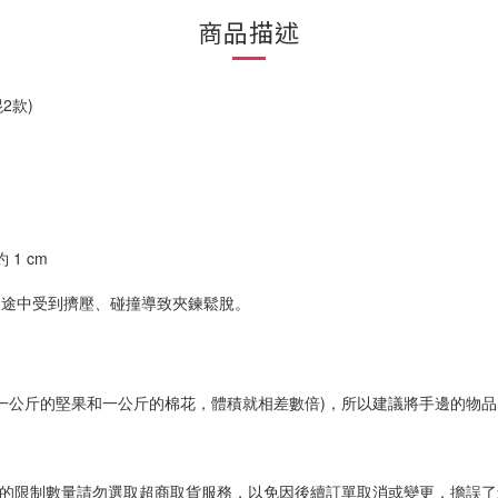
商品描述
2款)
1 cm
送途中受到擠壓、碰撞導致夾鍊鬆脫。
一公斤的堅果和一公斤的棉花，體積就相差數倍)，所以建議將手邊的物
標示的限制數量請勿選取超商取貨服務，以免因後續訂單取消或變更，擔誤