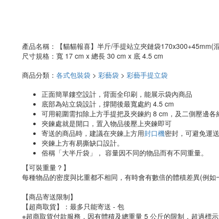
產品名稱：
【貓貓報喜】半斤/手提站立夾鏈袋170x300+45mm(混
尺寸規格：寬 17 cm x 總長 30 cm x 底 4.5 cm
商品分類：
各式包裝袋
>
彩藝袋
>
彩藝手提立袋
正面簡單鏤空設計，背面全印刷，能展示袋內商品
底部為站立袋設計，撐開後最寬處約 4.5 cm
可用範圍需扣除上方手提把及夾鍊約 8 cm，及二側壓邊各約 
夾鍊處就是開口，置入物品後壓上夾鍊即可
寄送的商品時，建議在夾鍊上方用
封口機
密封，可避免運
夾鍊上方有易撕缺口設計。
俗稱「大半斤袋」， 容量因不同的物品而有不同重量。
【可裝重量？】
每種物品的密度與比重都不相同，有時會有數倍的體積差異(例如
【商品寄送限制】
【超商取貨】：最多只能寄送 - 包
※超商取貨付款服務，因有體積及總重量 5 公斤的限制，超過