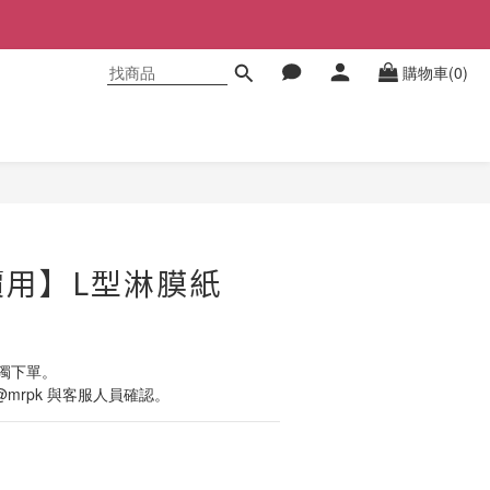
購物車(0)
立即購買
價用】L型淋膜紙
獨下單。
 @mrpk 與客服人員確認。