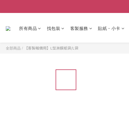
所有商品
找包裝
客製服務
貼紙・小卡
全部商品
/
【客製報價用】L型淋膜紙袋/L袋