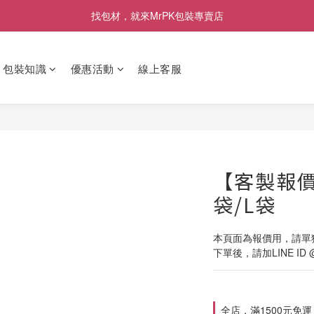
[限時優惠] 即日起登入會員消費滿1000元，回饋1%購物金
找包材，就來MrPK包裝專賣店
[限時優惠] 即日起登入會員消費滿1000元，回饋1%購物金
包裝知識
優惠活動
線上客服
【客製報
袋/L袋
本頁面為報價用，請單
下單後，請加LINE ID
全店，滿1500元免運