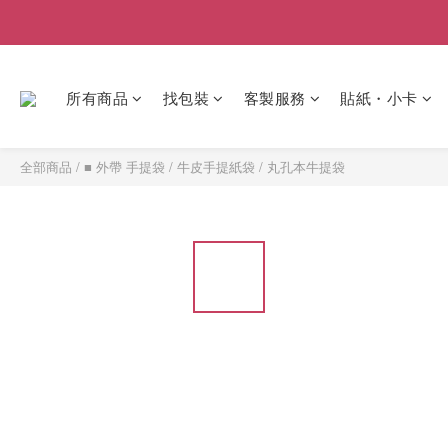
所有商品
找包裝
客製服務
貼紙・小卡
全部商品
/
■ 外帶 手提袋
/
牛皮手提紙袋
/
丸孔本牛提袋