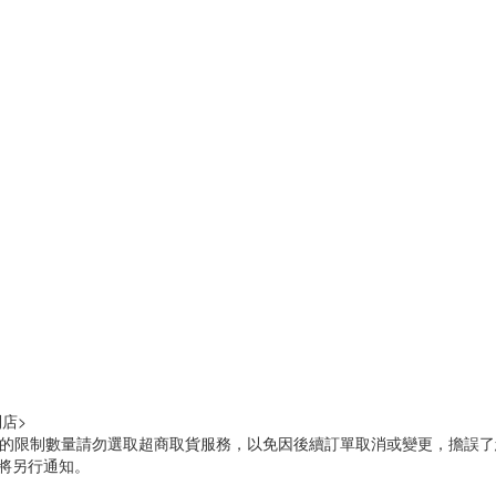
店>
標示的限制數量請勿選取超商取貨服務，以免因後續訂單取消或變更，擔誤
將另行通知。