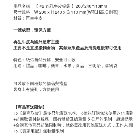
產品名稱：【 #2 丸孔牛皮提袋 】200*240*110mm
尺寸規格：W 200 x H 240 x G 110 mm(W寬,H高,G側寬)
材質：再生牛皮
一體成型，環保方便
再生牛皮為國外超市主流
主要不是直接接觸食物，其餘蔬果產品於清洗過後都可使用
特色：紙張自然分解，安全可回收
用途：禮品，咖啡，糖果，水果，食品，三明治，購物袋
可裝放不同種類的物品與禮盒
袋身上有提孔，方便使用
【商品寄送限制】
>>【超商取貨】最多只能寄送10包，<整箱訂購無法使用7-11店到
※超商取貨付款服務，因有體積及總重量 5 公斤的限制，超過
※合購其他商品超過限制時，就必需改用其他運送方式，工作人員
>>【賣家宅配】無數量限制