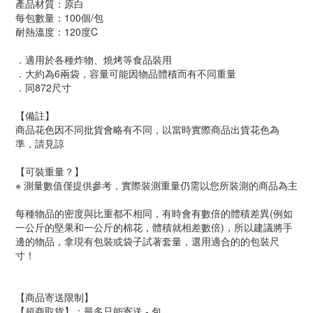
產品材質：原白
每包數量：100個/包
耐熱溫度：120度C
．適用於各種炸物、燒烤等食品裝用
．大約為6兩袋，容量可能因物品體積而有不同重量
．同872尺寸
【備註】
商品花色因不同批貨會略有不同，以當時實際商品出貨花色為
準，請見諒
【可裝重量？】
※ 測量數值僅提供參考，實際裝測重量仍需以您所裝測的商品為主
每種物品的密度與比重都不相同，有時會有數倍的體積差異(例如
一公斤的堅果和一公斤的棉花，體積就相差數倍)，所以建議將手
邊的物品，拿現有包裝或袋子試著套量，選用適合的的包裝尺
寸！
【商品寄送限制】
【超商取貨】：最多只能寄送 - 包