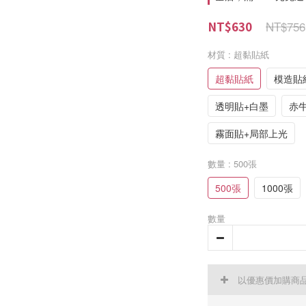
NT$756
NT$630
材質
: 超黏貼紙
超黏貼紙
模造貼
透明貼+白墨
赤
霧面貼+局部上光
數量
: 500張
500張
1000張
數量
以優惠價加購商