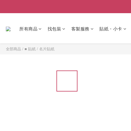
所有商品
找包裝
客製服務
貼紙・小卡
全部商品
/
■ 貼紙
/
名片貼紙