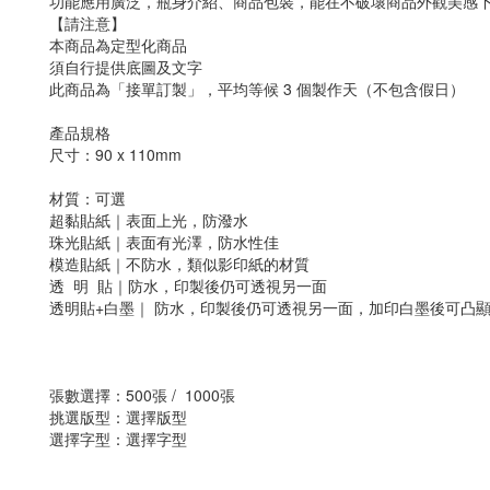
功能應用廣泛，瓶身介紹、商品包裝，能在不破壞商品外觀美感
【請注意】
本商品為定型化商品
須自行提供底圖及文字
此商品為「接單訂製」，平均等候 3 個製作天（不包含假日）
產品規格
尺寸：90 x 110mm
材質：可選
超黏貼紙｜表面上光，防潑水
珠光貼紙｜表面有光澤，防水性佳
模造貼紙｜不防水，類似影印紙的材質
透 明 貼｜防水，印製後仍可透視另一面
透明貼+白墨｜ 防水，印製後仍可透視另一面，加印白墨後可凸
張數選擇：500張 / 1000張
挑選版型：選擇版型
選擇字型：選擇字型