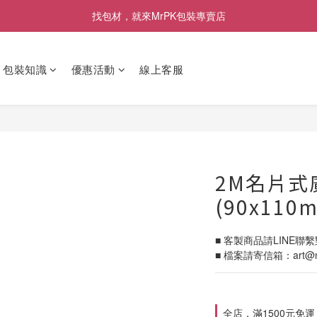
[限時優惠] 即日起登入會員消費滿1000元，回饋1%購物金
找包材，就來MrPK包裝專賣店
[限時優惠] 即日起登入會員消費滿1000元，回饋1%購物金
包裝知識
優惠活動
線上客服
2M名片式
(90x11
■ 客製商品請LINE聯繫對
■ 檔案請寄信箱：art@mr
全店，滿1500元免運