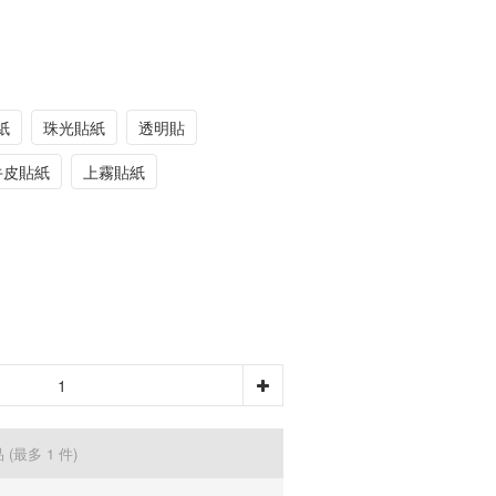
紙
珠光貼紙
透明貼
牛皮貼紙
上霧貼紙
品
(最多 1 件)