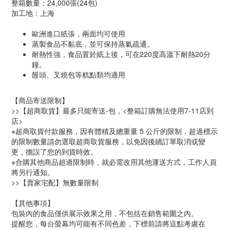
整箱數量：24,000張(24包)
加工地：上海
歐洲進口紙張，兩面均可使用
蒸製食品不黏底，並可保持蒸氣疏通。
耐熱性強，食品置於紙上後，可在220度高溫下耐熱20分
鐘。
饅頭、叉燒包等糕點類均適用
【商品寄送限制】
>>【超商取貨】最多只能寄送-包，<整箱訂購無法使用7-11店到
店>
※超商取貨付款服務，因有體積及總重量 5 公斤的限制，超過標示
的限制數量請勿選取超商取貨服務，以免因後續訂單取消或變
更，擔誤了您的到貨時效。
※合購其他商品超過限制時，就必需改用其他運送方式，工作人員
將另行通知。
>>【賣家宅配】無數量限制
【其他事項】
包裝內的食品僅供展示效果之用，不包括在銷售範圍之內。
提醒您，每台螢幕均可能有不同色差，下標前請將這點考慮在