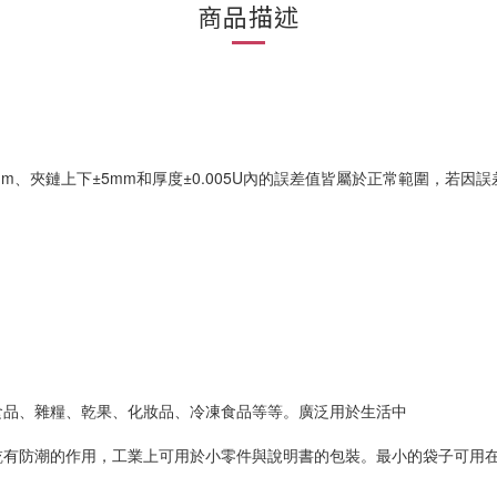
商品描述
m、夾鏈上下±5mm和厚度±0.005U內的誤差值皆屬於正常範圍，若
食品、雜糧、乾果、化妝品、冷凍食品等等。廣泛用於生活中
乾有防潮的作用，工業上可用於小零件與說明書的包裝。最小的袋子可用