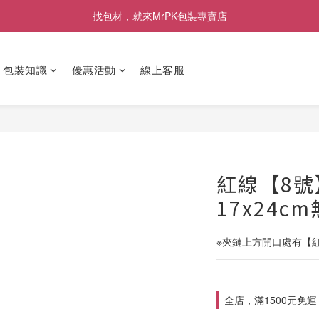
[限時優惠] 即日起登入會員消費滿1000元，回饋1%購物金
找包材，就來MrPK包裝專賣店
[限時優惠] 即日起登入會員消費滿1000元，回饋1%購物金
包裝知識
優惠活動
線上客服
紅線【8號
17x24c
※夾鏈上方開口處有【
全店，滿1500元免運