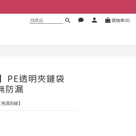
購物車(0)
立即購買
】PE透明夾鏈袋
m無防漏
紅色識別線】