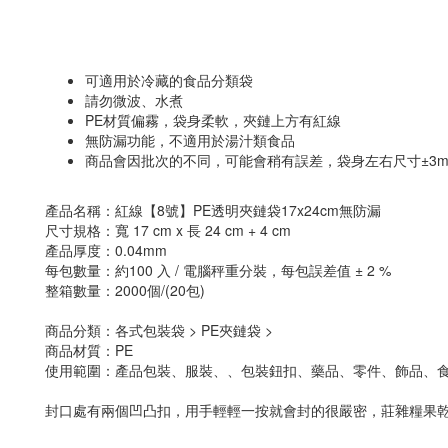
可適用於冷藏的食品分類袋
請勿微波、水煮
PE材質偏霧，袋身柔軟，夾鏈上方有紅線
無防漏功能，不適用於湯汁類食品
商品會因批次的不同，可能會稍有誤差，袋身左右尺寸±3m
產品名稱：紅線【8號】PE透明夾鏈袋17x24cm無防漏
尺寸規格：寬 17 cm x 長 24 cm + 4 cm
產品厚度：0.04mm
每包數量：約100 入 / 電腦秤重分裝，每包誤差值 ± 2 %
整箱數量：2000個/(20包)
商品分類：各式包裝袋 > PE夾鏈袋 >
商品材質：PE
使用範圍：產品包裝、服裝、、包裝鈕扣、藥品、零件、飾品、
封口處有兩個凹凸扣，用手輕輕一按就會封的很嚴密，莊雜糧果