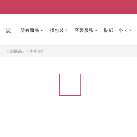
所有商品
找包裝
客製服務
貼紙・小卡
全部商品
/
⚡ 本月主打