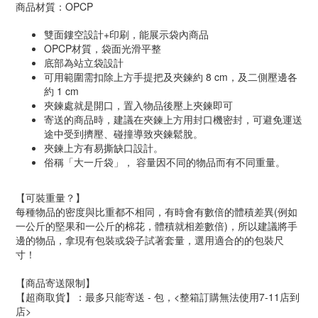
商品材質：OPCP
雙面鏤空設計+印刷，能展示袋內商品
OPCP材質，袋面光滑平整
底部為站立袋設計
可用範圍需扣除上方手提把及夾鍊約 8 cm，及二側壓邊各
約 1 cm
夾鍊處就是開口，置入物品後壓上夾鍊即可
寄送的商品時，建議在夾鍊上方用封口機密封，可避免運送
途中受到擠壓、碰撞導致夾鍊鬆脫。
夾鍊上方有易撕缺口設計。
俗稱「大一斤袋」， 容量因不同的物品而有不同重量。
【可裝重量？】
每種物品的密度與比重都不相同，有時會有數倍的體積差異(例如
一公斤的堅果和一公斤的棉花，體積就相差數倍)，所以建議將手
邊的物品，拿現有包裝或袋子試著套量，選用適合的的包裝尺
寸！
【商品寄送限制】
【超商取貨】：最多只能寄送 - 包，
<整箱訂購無法使用7-11店到
店>