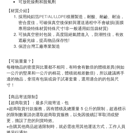
可放乾燥劑和脫氧劑
【材質介紹】
採用純鋁箔
積層製造，耐酸、耐鹼、耐油，
PET/AL/LLDPE
密合度佳，可確保真空後保鮮與運送過程中不會破損(面膜
專用袋特殊材質特殊尺寸!非一般通用鋁箔袋材質)
可抽真空密封包裝，高度阻絕氣體進入 ，防潮性佳，有效
遮蔽光線，提高物品保存性!
保證台灣工廠專業製造
【可裝重量？】
每種物品的密度與比重都不相同，有時會有數倍的體積差異(例如
一公斤的堅果和一公斤的棉花，體積就相差數倍)，所以建議將手
邊的物品，拿現有包裝或袋子試著套量，選用適合的的包裝尺
寸！
【商品寄送限制】
【超商取貨】：最多只能寄送 - 包
※超商取貨付款服務，因有體積及總重量 5 公斤的限制，超過標示
的限制數量請勿選取超商取貨服務，以免因後續訂單取消或變
更，擔誤了您的到貨時效。
※合購其他商品超過限制時，就必需改用其他運送方式，工作人員
將另行通知。