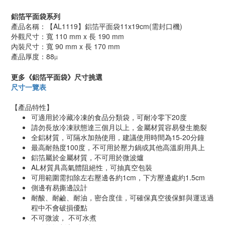
鋁箔平面袋系列
產品名稱：【AL1119】鋁箔平面袋11x19cm(需封口機)
外觀尺寸：寬 110 mm x 長 190 mm
內裝尺寸：寬 90 mm x 長 170 mm
產品厚度：88
µ
更多《鋁箔平面袋》尺寸挑選
尺寸一覽表
【產品特性】
可適用於冷藏冷凍的食品分類袋，可耐冷零下20度
請勿長放冷凍狀態達三個月以上，金屬材質容易發生脆裂
全鋁材質，可隔水加熱使用，建議使用時間為15-20分鐘
最高耐熱度100度，不可用於壓力鍋或其他高溫廚用具上
鋁箔屬於金屬材質，不可用於微波爐
AL材質具高氣體阻絕性，可抽真空包裝
可用範圍需扣除左右壓邊各約1cm，下方壓邊處約1.5cm
側邊有易撕邊設計
耐酸、耐鹼、耐油，密合度佳，可確保真空後保鮮與運送過
程中不會破損優點
不可微波， 不可水煮