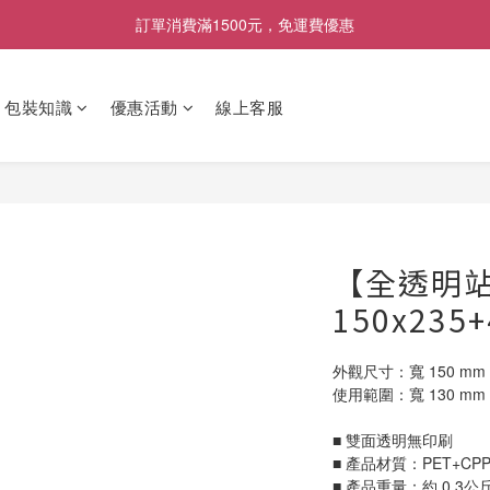
[限時優惠] 即日起登入會員消費滿1000元，回饋1%購物金
訂單消費滿1500元，免運費優惠
找包材，就來MrPK包裝專賣店
包裝知識
優惠活動
線上客服
[限時優惠] 即日起登入會員消費滿1000元，回饋1%購物金
【全透明站
150x235
外觀尺寸：寬 150 mm x
使用範圍：寬 130 mm x
■ 雙面透明無印刷
■ 產品材質：PET+CP
■ 產品重量：約 0.3公斤