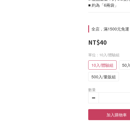
■ 約為「6兩袋」
全店，滿1500元免運
NT$40
單位
: 10入/體驗組
10入/體驗組
50
500入/量販組
數量
加入購物車