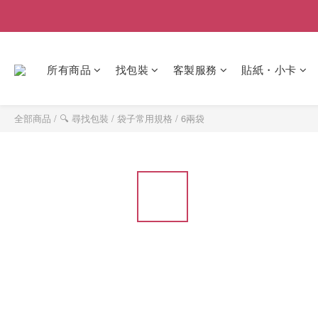
所有商品
找包裝
客製服務
貼紙・小卡
全部商品
/
🔍 尋找包裝
/
袋子常用規格
/
6兩袋