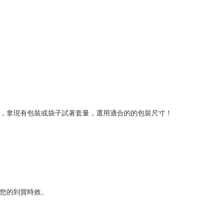
品，拿現有包裝或袋子試著套量，選用適合的的包裝尺寸！
了您的到貨時效。