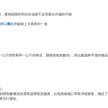
袋，避免阻隔性和抗拉強度不足而產生外漏的可能
用
封口機
在夾鏈袋上方再密封一道
一公斤的堅果和一公斤的棉花，體積就相差數倍)，所以建議將手邊的物
。
店>
標示的限制數量請勿選取超商取貨服務，以免因後續訂單取消或變更，擔誤
將另行通知。