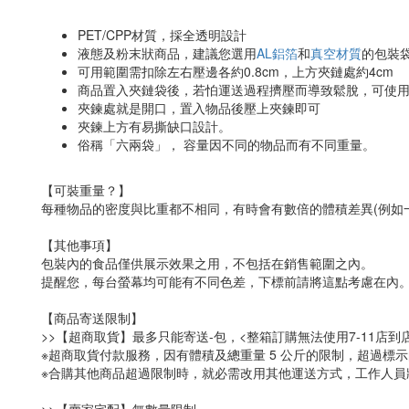
PET/CPP材質，採全透明設計
液態及粉末狀商品，建議您選用
AL鋁箔
和
真空材質
的包裝
可用範圍需扣除左右壓邊各約0.8cm，上方夾鏈處約4cm
商品置入夾鏈袋後，若怕運送過程擠壓而導致鬆脫，可使
夾鍊處就是開口，置入物品後壓上夾鍊即可
夾鍊上方有易撕缺口設計。
俗稱「六兩袋」， 容量因不同的物品而有不同重量。
【可裝重量？】
每種物品的密度與比重都不相同，有時會有數倍的體積差異(例如
【其他事項】
包裝內的食品僅供展示效果之用，不包括在銷售範圍之內。
提醒您，每台螢幕均可能有不同色差，下標前請將這點考慮在內
【商品寄送限制】
>>【超商取貨】最多只能寄送-包，<整箱訂購無法使用7-11店到
※超商取貨付款服務，因有體積及總重量 5 公斤的限制，超過
※合購其他商品超過限制時，就必需改用其他運送方式，工作人員