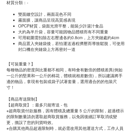
材質分類：-
雙面鏤空設計，兩面花色不同
霧面膜，讓商品呈現高質感表現
OPCP材質，袋面光滑平整，能裝少許湯汁食品
大約為半斤袋，容量可能因物品體積而有不同重量
可用範圍需扣除左右壓邊各約0.8cm，上方夾鏈處約4cm
商品置入夾鏈袋後，若怕運送過程擠壓而導致鬆脫，可使用
封口機在夾鏈袋上方再密封一道
【可裝重量？】
每種物品的密度與比重都不相同，有時會有數倍的體積差異(例如
一公斤的堅果和一公斤的棉花，體積就相差數倍)，所以建議將手
邊的物品，拿現有包裝或袋子試著套量，選用適合的的包裝尺
寸！
【商品寄送限制】
【超商取貨】：最多只能寄送 - 包
※超商取貨付款服務，因有體積及總重量 5 公斤的限制，超過標示
的限制數量請勿選取超商取貨服務，以免因後續訂單取消或變
更，擔誤了您的到貨時效。
※合購其他商品超過限制時，就必需改用其他運送方式，工作人員