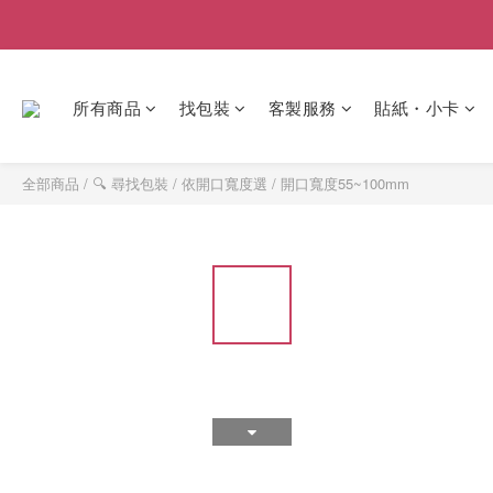
所有商品
找包裝
客製服務
貼紙・小卡
全部商品
/
🔍 尋找包裝
/
依開口寬度選
/
開口寬度55~100mm