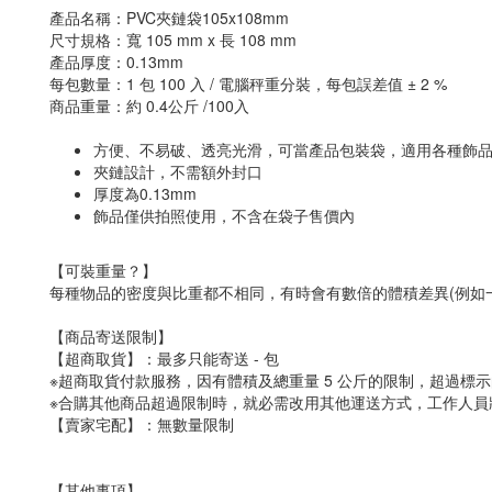
產品名稱：PVC夾鏈袋105x108mm
尺寸規格：寬 105 mm x 長 108 mm
產品厚度：0.13mm
每包數量：1 包 100 入 / 電腦秤重分裝，每包誤差值 ± 2 %
商品重量：約 0.4公斤 /100入
方便、不易破、透亮光滑，可當產品包裝袋，適用各種飾
夾鏈設計，不需額外封口
厚度為0.13mm
飾品僅供拍照使用，不含在袋子售價內
【可裝重量？】
每種物品的密度與比重都不相同，有時會有數倍的體積差異(例如
【商品寄送限制】
【超商取貨】：最多只能寄送 - 包
※超商取貨付款服務，因有體積及總重量 5 公斤的限制，超過
※合購其他商品超過限制時，就必需改用其他運送方式，工作人員
【賣家宅配】：無數量限制
【其他事項】