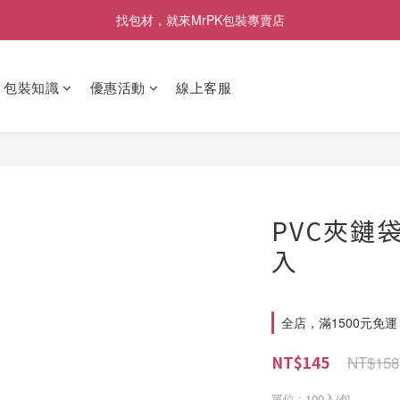
[限時優惠] 即日起登入會員消費滿1000元，回饋1%購物金
找包材，就來MrPK包裝專賣店
[限時優惠] 即日起登入會員消費滿1000元，回饋1%購物金
包裝知識
優惠活動
線上客服
PVC夾鏈袋
入
全店，滿1500元免運
NT$158
NT$145
單位
: 100入/包