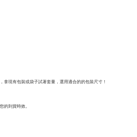
品，拿現有包裝或袋子試著套量，選用適合的的包裝尺寸！
了您的到貨時效。