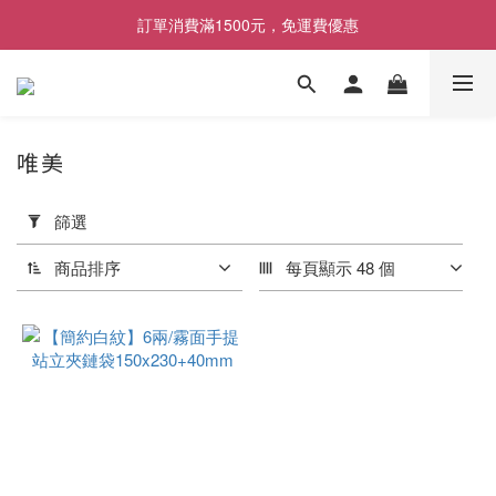
[限時優惠] 即日起登入會員消費滿1000元，回饋1%購物金
訂單消費滿1500元，免運費優惠
找包材，就來MrPK包裝專賣店
[限時優惠] 即日起登入會員消費滿1000元，回饋1%購物金
唯美
套
篩選
用
篩
商品排序
每頁顯示 48 個
選
(0/20)
包
裝
尺
寸
6
兩