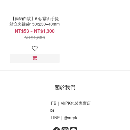
(1)
產
【簡約白紋】6兩/霧面手提
站立夾鏈袋150x230+40mm
品
寬
NT$53 ~ NT$1,300
度
NT$1,660
150mm
(1)
包
裝
系
列
關於我們
複
合
FB｜MrPK包裝專賣店
材
IG｜-
質
LINE｜@mrpk
(1)