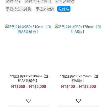
夾鏈平袋
夾鏈平袋/下開口
站立夾鏈袋
230mm
手提站立夾鏈袋
手提夾鏈袋
拉鏈袋
(1)
包
裝
系
列
PP
材
質
(2)
亮
PP拉鏈袋380x310mm【透
PP拉鏈袋230x175mm【透
面/
明A3款橘色】
明A5款】
空
NT$650 ~ NT$5,000
NT$400 ~ NT$3,500
白
(2)
產