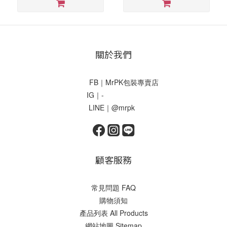
品
類
型
拉
關於我們
鏈
袋/
滑
FB｜MrPK包裝專賣店
扣
IG｜-
袋
LINE｜@mrpk
(2)
顧客服務
常見問題 FAQ
購物須知
產品列表 All Products
網站地圖 Sitemap