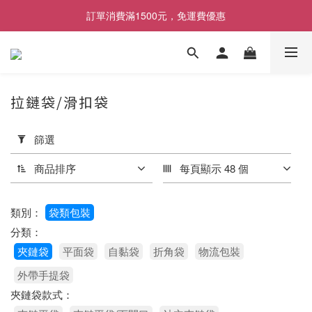
[限時優惠] 即日起登入會員消費滿1000元，回饋1%購物金
訂單消費滿1500元，免運費優惠
找包材，就來MrPK包裝專賣店
[限時優惠] 即日起登入會員消費滿1000元，回饋1%購物金
拉鏈袋/滑扣袋
套
篩選
用
篩
商品排序
每頁顯示 48 個
選
(0/20)
類別：
袋類包裝
產
分類：
品
夾鏈袋
平面袋
自黏袋
折角袋
物流包裝
寬
度
外帶手提袋
380mm
夾鏈袋款式：
(1)