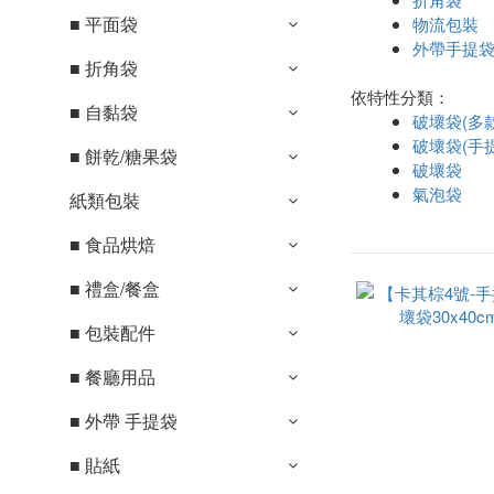
■ 平面袋
物流包裝
外帶手提
■ 折角袋
依特性分類：
■ 自黏袋
破壞袋(多款
破壞袋(手
■ 餅乾/糖果袋
破壞袋
氣泡袋
紙類包裝
■ 食品烘焙
■ 禮盒/餐盒
■ 包裝配件
■ 餐廳用品
■ 外帶 手提袋
■ 貼紙