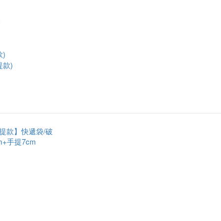
袋
)
提款)