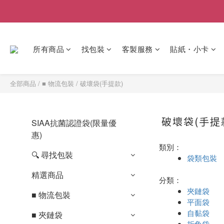
所有商品
找包裝
客製服務
貼紙・小卡
全部商品
/
■ 物流包裝
/
破壞袋(手提款)
破壞袋(手提
SIAA抗菌認證袋(限量優
惠)
類別：
🔍 尋找包裝
袋類包裝
精選商品
分類：
夾鏈袋
■ 物流包裝
平面袋
自黏袋
■ 夾鏈袋
折角袋