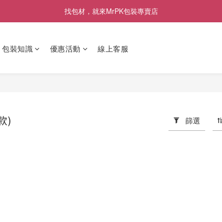
[限時優惠] 即日起登入會員消費滿1000元，回饋1%購物金
找包材，就來MrPK包裝專賣店
[限時優惠] 即日起登入會員消費滿1000元，回饋1%購物金
包裝知識
優惠活動
線上客服
款)
篩選