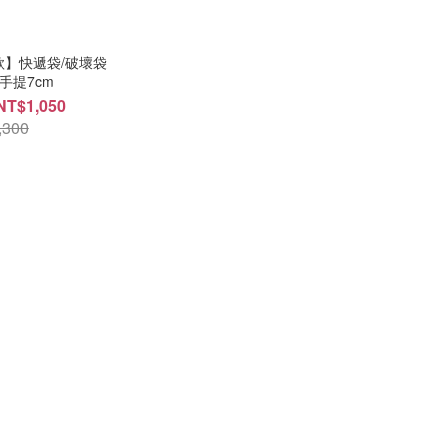
款】快遞袋/破壞袋
+手提7cm
NT$1,050
,300