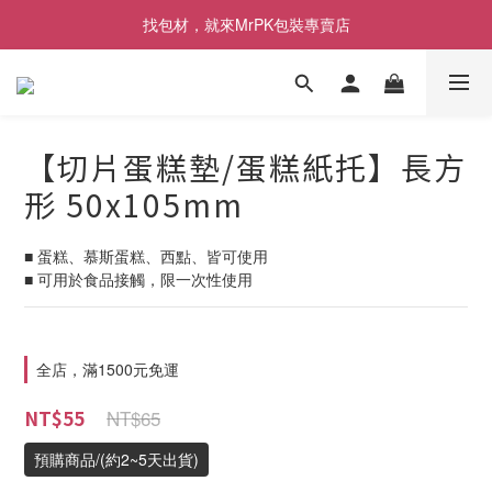
[限時優惠] 即日起登入會員消費滿1000元，回饋1%購物金
找包材，就來MrPK包裝專賣店
[限時優惠] 即日起登入會員消費滿1000元，回饋1%購物金
【切片蛋糕墊/蛋糕紙托】長方
形 50x105mm
■ 蛋糕、慕斯蛋糕、西點、皆可使用
■ 可用於食品接觸，限一次性使用
全店，滿1500元免運
NT$65
NT$55
預購商品/(約2~5天出貨)